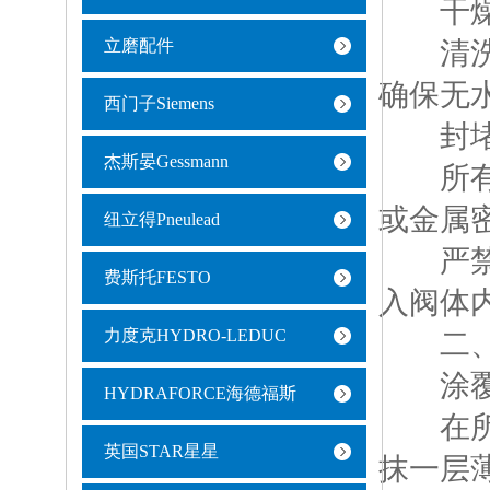
干燥
立磨配件
清洗后
确保无
西门子Siemens
封堵
杰斯晏Gessmann
所有进
或金属
纽立得Pneulead
严禁使
费斯托FESTO
入阀体
力度克HYDRO-LEDUC
二、
涂覆
HYDRAFORCE海德福斯
在所有
英国STAR星星
抹一层