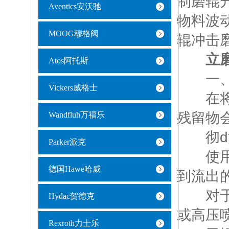
制磨辊
Aventics安沃驰
物料波
MOOG穆格阀
辊冲击
立
Atos阿托斯
一、保
Vickers威格士
在将阀
残留物
Wandfluh万福乐
彻d
Parker派克
使用与
德国Hawe哈威
到流出
对于精
Hydac贺德克
或高压
Rexroth力士乐