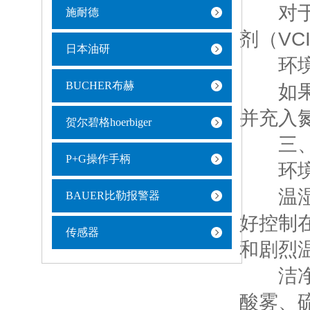
对于精
施耐德
剂（VC
日本油研
环境
BUCHER布赫
如果保
并充入
贺尔碧格hoerbiger
三、存
P+G操作手柄
环境
温湿度
BAUER比勒报警器
好控制在
传感器
和剧烈
洁净度
酸雾、