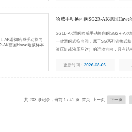
哈威手动换向阀SG2R-AK德国Haw
SG1L-AK滑阀哈威手动换向阀SG2R-AK
一款‌滑阀式换向阀‌，属于SG系列管接
液压缸或液压马达）的运动方向，具有结
舶、矿山机械、起重机械及路面车辆等领
更新时间：
2026-08-06
共 203 条记录，当前 1 / 41 页 首页 上一页
下一页