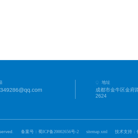
箱
地址
1349286@qq.com
成都市金牛区金府路
2624
rved.
备案号：
技术支持：
蜀ICP备20002656号-2
sitemap.xml