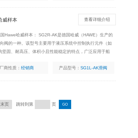
e哈威样本
查看详细介绍
德国Hawe哈威样本： SG2R-AK是德国哈威（HAWE）生产的
式换向阀的一种。该型号主要用于液压系统中控制执行元件（如
构坚固、耐高压、体积小且性能稳定的特点，广泛应用于船
域。
厂商性质：
经销商
产品型号：
SG1L-AK滑阀
跳转到第
页
末页