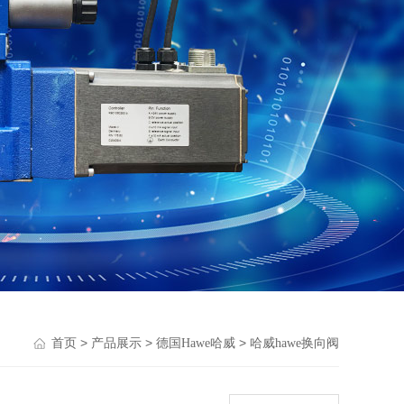
>
>
>
首页
产品展示
德国Hawe哈威
哈威hawe换向阀