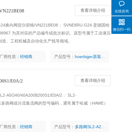
N221BE08
查看详细介绍
在线咨询
U-G24换向阀贺尔碧格IVN221BE08： SVNE8RU-G24 是德国哈
微信扫一扫
08967‌ 为其对应的产品编号或批次标识。该型号属于工业液压
制造、工程机械及自动化生产线等领域。
厂商性质：
经销商
产品型号：
hoerbiger原装 HV08967
0S1/E0A/2
查看详细介绍
A5O40/40A200B200S1/E0A/2： SL2-
‌ 是一款液压多路阀或分流集流阀的型号编码，通常属于哈威（HAWE）
厂商性质：
经销商
产品型号：
多路阀SL2-A2O3/3/E0AS