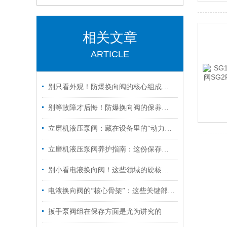
相关文章
ARTICLE
别只看外观！防爆换向阀的核心组成部分，才是安全关键
别等故障才后悔！防爆换向阀的保养诀窍，早知道少踩坑
立磨机液压泵阀：藏在设备里的“动力心脏”，核心功能全拆解
立磨机液压泵阀养护指南：这份保存秘诀，让核心部件“历久弥新”！
别小看电液换向阀！这些领域的硬核应用，远超你的想象
电液换向阀的“核心骨架”：这些关键部件，决定设备运行效率！
扳手泵阀组在保存方面是尤为讲究的