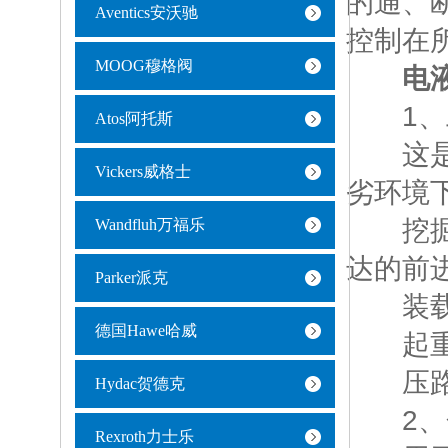
的通、
Aventics安沃驰
控制在
MOOG穆格阀
电
1、工程机
Atos阿托斯
这是电
Vickers威格士
劣环境
挖掘机
Wandfluh万福乐
达的前
Parker派克
装载机
德国Hawe哈威
起重机
压路机
Hydac贺德克
2、金属加
Rexroth力士乐