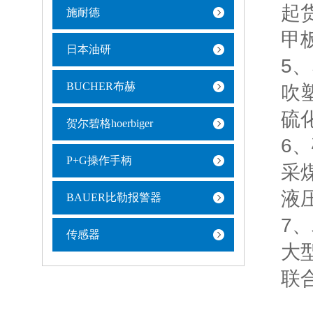
起货机
施耐德
甲板机
日本油研
5、塑
BUCHER布赫
吹塑机
硫化机
贺尔碧格hoerbiger
6、
P+G操作手柄
采煤机
液压支
BAUER比勒报警器
7、
传感器
大型拖
联合收