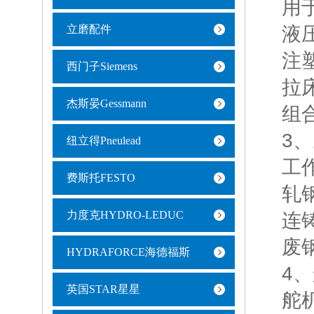
用于实
立磨配件
液压压
注塑机
西门子Siemens
拉床/
杰斯晏Gessmann
组合机
3、冶金与
纽立得Pneulead
工作环
费斯托FESTO
轧钢机
力度克HYDRO-LEDUC
连铸机
废钢剪
HYDRAFORCE海德福斯
4、船舶与
英国STAR星星
舵机系