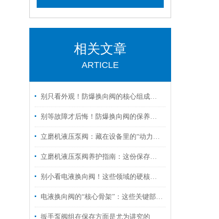
相关文章
ARTICLE
别只看外观！防爆换向阀的核心组成部分，才是安全关键
别等故障才后悔！防爆换向阀的保养诀窍，早知道少踩坑
立磨机液压泵阀：藏在设备里的“动力心脏”，核心功能全拆解
立磨机液压泵阀养护指南：这份保存秘诀，让核心部件“历久弥新”！
别小看电液换向阀！这些领域的硬核应用，远超你的想象
电液换向阀的“核心骨架”：这些关键部件，决定设备运行效率！
扳手泵阀组在保存方面是尤为讲究的