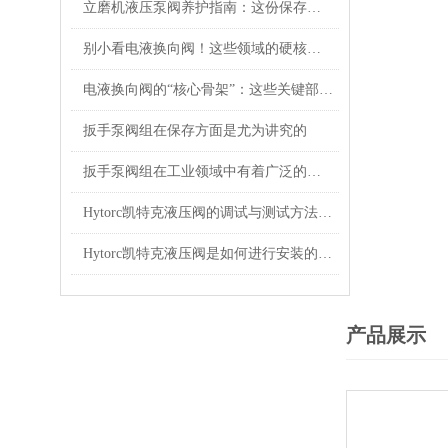
立磨机液压泵阀养护指南：这份保存秘诀，让核心部件“历久弥新”！
别小看电液换向阀！这些领域的硬核应用，远超你的想象
电液换向阀的“核心骨架”：这些关键部件，决定设备运行效率！
扳手泵阀组在保存方面是尤为讲究的
扳手泵阀组在工业领域中有着广泛的作用
Hytorc凯特克液压阀的调试与测试方法具体如下
Hytorc凯特克液压阀是如何进行安装的？你可知晓？
产品展示