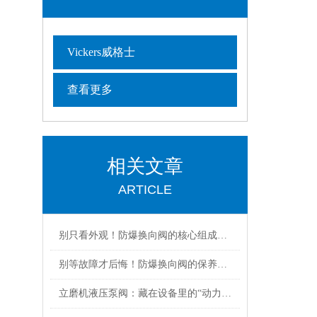
Vickers威格士
查看更多
相关文章
ARTICLE
别只看外观！防爆换向阀的核心组成部分，才是安全关键
别等故障才后悔！防爆换向阀的保养诀窍，早知道少踩坑
立磨机液压泵阀：藏在设备里的“动力心脏”，核心功能全拆解