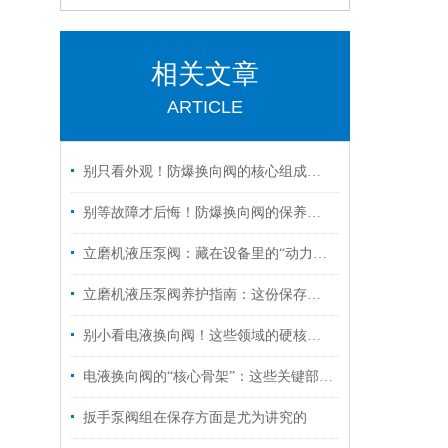
相关文章
ARTICLE
别只看外观！防爆换向阀的核心组成部分，才是安全关键
别等故障才后悔！防爆换向阀的保养诀窍，早知道少踩坑
立磨机液压泵阀：藏在设备里的“动力心脏”，核心功能全拆解
立磨机液压泵阀养护指南：这份保存秘诀，让核心部件“历久弥新”！
别小看电液换向阀！这些领域的硬核应用，远超你的想象
电液换向阀的“核心骨架”：这些关键部件，决定设备运行效率！
扳手泵阀组在保存方面是尤为讲究的