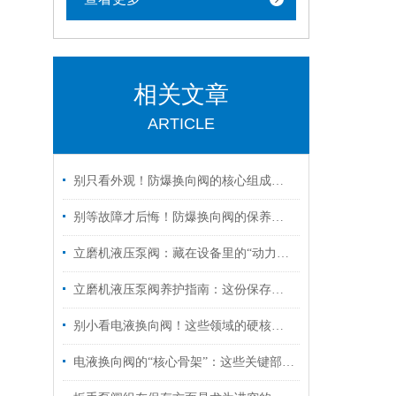
相关文章
ARTICLE
别只看外观！防爆换向阀的核心组成部分，才是安全关键
别等故障才后悔！防爆换向阀的保养诀窍，早知道少踩坑
立磨机液压泵阀：藏在设备里的“动力心脏”，核心功能全拆解
立磨机液压泵阀养护指南：这份保存秘诀，让核心部件“历久弥新”！
别小看电液换向阀！这些领域的硬核应用，远超你的想象
电液换向阀的“核心骨架”：这些关键部件，决定设备运行效率！