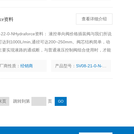
rce资料
查看详细介绍
12-22-0-NHydraforce资料： 液控单向阀价格插装阀与我们所说
1000L/min,通径可达200~250mm。阀芯结构简单，动
主要实现液路的通或断，与普通液压控制阀组合使用时，才能
。
厂商性质：
经销商
产品型号：
SV08-21-0-N-24DG
跳转到第
页
末页