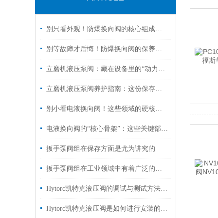
别只看外观！防爆换向阀的核心组成部分，才是安全关键
别等故障才后悔！防爆换向阀的保养诀窍，早知道少踩坑
立磨机液压泵阀：藏在设备里的“动力心脏”，核心功能全拆解
立磨机液压泵阀养护指南：这份保存秘诀，让核心部件“历久弥新”！
别小看电液换向阀！这些领域的硬核应用，远超你的想象
电液换向阀的“核心骨架”：这些关键部件，决定设备运行效率！
扳手泵阀组在保存方面是尤为讲究的
扳手泵阀组在工业领域中有着广泛的作用
Hytorc凯特克液压阀的调试与测试方法具体如下
Hytorc凯特克液压阀是如何进行安装的？你可知晓？