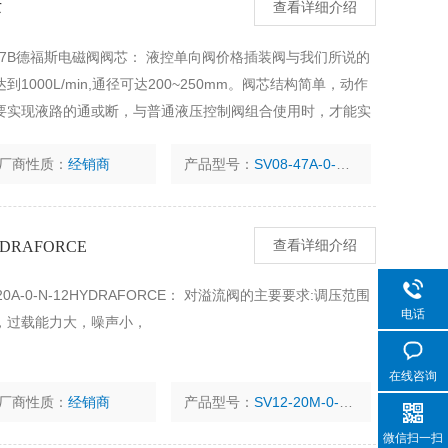
芯
查看详细介绍
V08-47B德福斯电磁阀阀芯： 液控单向阀价格插装阀与我们所说的
000L/min,通径可达200~250mm。阀芯结构简单，动作
要实现液路的通或断，与普通液压控制阀组合使用时，才能实
厂商性质：
经销商
产品型号：
SV08-47A-0-N-00泄压阀
YDRAFORCE
查看详细介绍
0-20A-0-N-12HYDRAFORCE： 对溢流阀的主要要求:调压范围
电话
，过载能力大，噪声小，
在线咨询
厂商性质：
经销商
产品型号：
SV12-20M-0-N-00
微信扫一扫