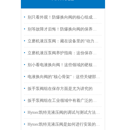
别只看外观！防爆换向阀的核心组成部分，才是安全关键
别等故障才后悔！防爆换向阀的保养诀窍，早知道少踩坑
立磨机液压泵阀：藏在设备里的“动力心脏”，核心功能全拆解
立磨机液压泵阀养护指南：这份保存秘诀，让核心部件“历久弥新”！
别小看电液换向阀！这些领域的硬核应用，远超你的想象
电液换向阀的“核心骨架”：这些关键部件，决定设备运行效率！
扳手泵阀组在保存方面是尤为讲究的
扳手泵阀组在工业领域中有着广泛的作用
Hytorc凯特克液压阀的调试与测试方法具体如下
Hytorc凯特克液压阀是如何进行安装的？你可知晓？