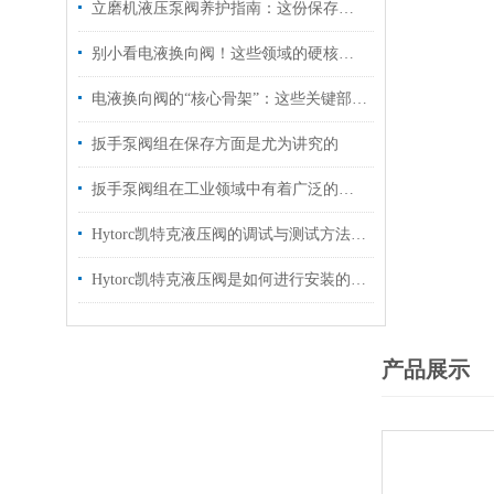
立磨机液压泵阀养护指南：这份保存秘诀，让核心部件“历久弥新”！
别小看电液换向阀！这些领域的硬核应用，远超你的想象
电液换向阀的“核心骨架”：这些关键部件，决定设备运行效率！
扳手泵阀组在保存方面是尤为讲究的
扳手泵阀组在工业领域中有着广泛的作用
Hytorc凯特克液压阀的调试与测试方法具体如下
Hytorc凯特克液压阀是如何进行安装的？你可知晓？
产品展示