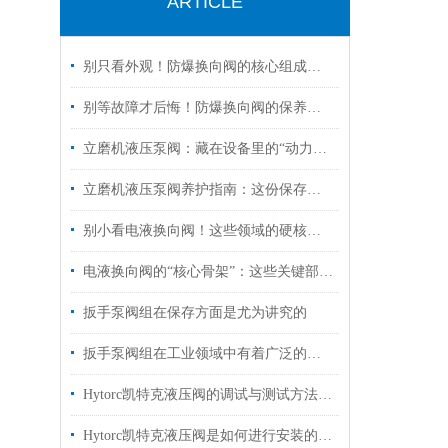
ARTICLE
别只看外观！防爆换向阀的核心组成部分，才是安全关键
别等故障才后悔！防爆换向阀的保养诀窍，早知道少踩坑
立磨机液压泵阀：藏在设备里的“动力心脏”，核心功能全拆解
立磨机液压泵阀养护指南：这份保存秘诀，让核心部件“历久弥新”！
别小看电液换向阀！这些领域的硬核应用，远超你的想象
电液换向阀的“核心骨架”：这些关键部件，决定设备运行效率！
扳手泵阀组在保存方面是尤为讲究的
扳手泵阀组在工业领域中有着广泛的作用
Hytorc凯特克液压阀的调试与测试方法具体如下
Hytorc凯特克液压阀是如何进行安装的？你可知晓？