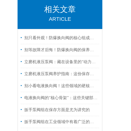
相关文章
ARTICLE
别只看外观！防爆换向阀的核心组成部分，才是安全关键
别等故障才后悔！防爆换向阀的保养诀窍，早知道少踩坑
立磨机液压泵阀：藏在设备里的“动力心脏”，核心功能全拆解
立磨机液压泵阀养护指南：这份保存秘诀，让核心部件“历久弥新”！
别小看电液换向阀！这些领域的硬核应用，远超你的想象
电液换向阀的“核心骨架”：这些关键部件，决定设备运行效率！
扳手泵阀组在保存方面是尤为讲究的
扳手泵阀组在工业领域中有着广泛的作用