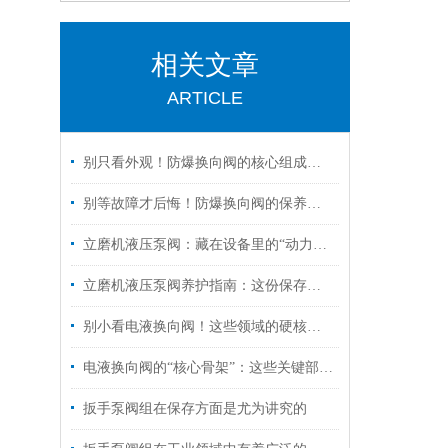
相关文章
ARTICLE
别只看外观！防爆换向阀的核心组成部分，才是安全关键
别等故障才后悔！防爆换向阀的保养诀窍，早知道少踩坑
立磨机液压泵阀：藏在设备里的“动力心脏”，核心功能全拆解
立磨机液压泵阀养护指南：这份保存秘诀，让核心部件“历久弥新”！
别小看电液换向阀！这些领域的硬核应用，远超你的想象
电液换向阀的“核心骨架”：这些关键部件，决定设备运行效率！
扳手泵阀组在保存方面是尤为讲究的