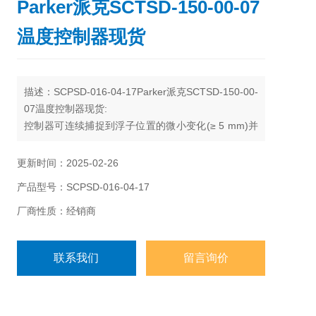
Parker派克SCTSD-150-00-07
温度控制器现货
描述：SCPSD-016-04-17Parker派克SCTSD-150-00-
07温度控制器现货:
控制器可连续捕捉到浮子位置的微小变化(≥ 5 mm)并
在显示器上显示出来，其单位为mm或英寸。由于能进
行连续记录，某些机械开关“反应缓慢"的危险就被消除
更新时间：2025-02-26
了，这也就意味着系统的安全性能得到了很大的提
产品型号：SCPSD-016-04-17
高。由于可以选择百分比显示（ %），读取液位时就
可以不考虑油箱形状而直接读取。
厂商性质：经销商
联系我们
留言询价