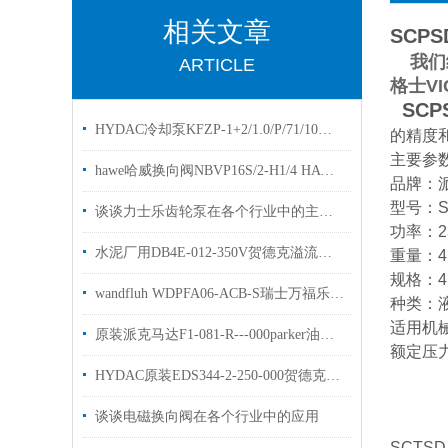
相关文章
SCPSD
我们经
ARTICLE
格士VI
SCPS
HYDAC冷却泵KFZP-1+2/1.0/P/71/10电机泵优势出售
的精度
主要参
hawe哈威换向阀NBVP16S/2-H1/4 HAWE两位两通原装
‌品牌‌：
‌型号‌：S
谈谈力士乐齿轮泵在各个行业中的主要作用
‌功率‌：
水泥厂用DB4E-012-350V贺德克溢流阀有库存 原装发货
‌重量‌：4
‌规格‌：4
wandfluh WDPFA06-ACB-S瑞士万福乐电磁阀库存选购
‌种类‌
‌适用机
原装派克马达F1-081-R---000parker油泵选购指南
‌额定压力‌
HYDAC原装EDS344-2-250-000贺德克压力开关
谈谈电磁换向阀在各个行业中的应用
SCTS