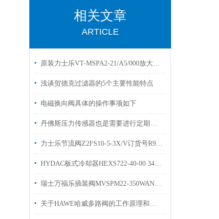
相关文章
ARTICLE
原装力士乐VT-MSPA2-21/A5/000放大器库存选购
浅谈贺德克过滤器的5个主要性能特点
电磁换向阀具体的操作事项如下
丹佛斯压力传感器也是需要进行定期维护与检查的
力士乐节流阀Z2FS10-5-3X/V订货号R900517812现货
HYDAC板式冷却器HEXS722-40-00 3457474原装出售
瑞士万福乐插装阀MVSPM22-350WANDFLUH现货MVSPM18-160
关于HAWE哈威多路阀的工作原理和作用的几个知识点总结