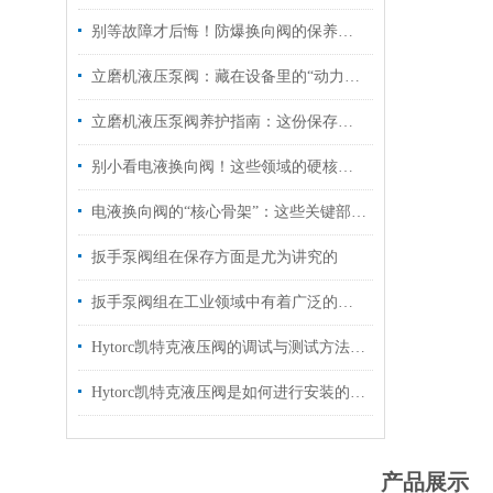
别等故障才后悔！防爆换向阀的保养诀窍，早知道少踩坑
立磨机液压泵阀：藏在设备里的“动力心脏”，核心功能全拆解
立磨机液压泵阀养护指南：这份保存秘诀，让核心部件“历久弥新”！
别小看电液换向阀！这些领域的硬核应用，远超你的想象
电液换向阀的“核心骨架”：这些关键部件，决定设备运行效率！
扳手泵阀组在保存方面是尤为讲究的
扳手泵阀组在工业领域中有着广泛的作用
Hytorc凯特克液压阀的调试与测试方法具体如下
Hytorc凯特克液压阀是如何进行安装的？你可知晓？
产品展示