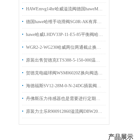
HAWEmvg14hr哈威溢流阀德国haweMVG系列
德国hawe哈维手动滑阀SG0R-AK有库存出售
hawe哈威LHDV33P-11-E5-85平衡阀哈维技术参数选购
WGR2-2-WG230哈威两位两通截止换向阀技术参数
原装出售贺德克ETS388-5-150-000温度开关 温度继电器
贺德克电磁球阀WSM06020Z换向阀选购参数
海德福斯SV12-28M-0-N-24DG插装阀资料SV12-20-0-N
丹佛斯压力传感器也是需要进行定期维护与检查的
原装力士乐R900912860溢流阀DBW20B2-5X/200
产品展示