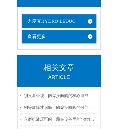
力度克HYDRO-LEDUC
查看更多
相关文章
ARTICLE
别只看外观！防爆换向阀的核心组成部分，才是安全关键
别等故障才后悔！防爆换向阀的保养诀窍，早知道少踩坑
立磨机液压泵阀：藏在设备里的“动力心脏”，核心功能全拆解