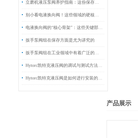
立磨机液压泵阀养护指南：这份保存秘诀，让核心部件“历久弥新”！
别小看电液换向阀！这些领域的硬核应用，远超你的想象
电液换向阀的“核心骨架”：这些关键部件，决定设备运行效率！
扳手泵阀组在保存方面是尤为讲究的
扳手泵阀组在工业领域中有着广泛的作用
Hytorc凯特克液压阀的调试与测试方法具体如下
Hytorc凯特克液压阀是如何进行安装的？你可知晓？
产品展示