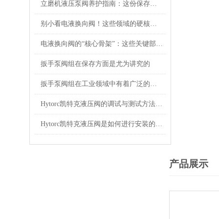
立磨机液压泵阀养护指南：这份保存秘诀，让核心部件“历久弥新”！
别小看电液换向阀！这些领域的硬核应用，远超你的想象
电液换向阀的“核心骨架”：这些关键部件，决定设备运行效率！
扳手泵阀组在保存方面是尤为讲究的
扳手泵阀组在工业领域中有着广泛的作用
Hytorc凯特克液压阀的调试与测试方法具体如下
Hytorc凯特克液压阀是如何进行安装的？你可知晓？
产品展示