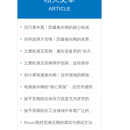
ARTICLE
别只看外观！防爆换向阀的核心组成部分，才是安全关键
别等故障才后悔！防爆换向阀的保养诀窍，早知道少踩坑
立磨机液压泵阀：藏在设备里的“动力心脏”，核心功能全拆解
立磨机液压泵阀养护指南：这份保存秘诀，让核心部件“历久弥新”！
别小看电液换向阀！这些领域的硬核应用，远超你的想象
电液换向阀的“核心骨架”：这些关键部件，决定设备运行效率！
扳手泵阀组在保存方面是尤为讲究的
扳手泵阀组在工业领域中有着广泛的作用
Hytorc凯特克液压阀的调试与测试方法具体如下