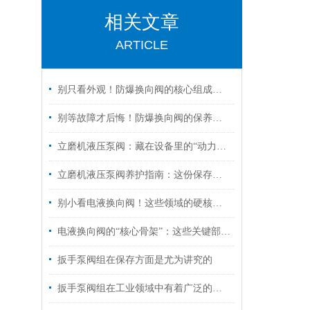
相关文章
ARTICLE
别只看外观！防爆换向阀的核心组成部分，才是安全关键
别等故障才后悔！防爆换向阀的保养诀窍，早知道少踩坑
立磨机液压泵阀：藏在设备里的“动力心脏”，核心功能全拆解
立磨机液压泵阀养护指南：这份保存秘诀，让核心部件“历久弥新”！
别小看电液换向阀！这些领域的硬核应用，远超你的想象
电液换向阀的“核心骨架”：这些关键部件，决定设备运行效率！
扳手泵阀组在保存方面是尤为讲究的
扳手泵阀组在工业领域中有着广泛的作用