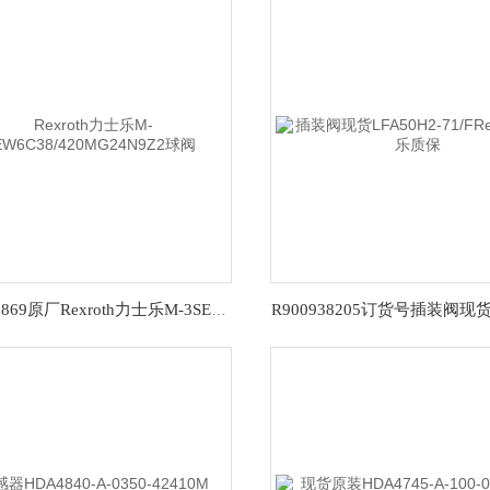
R901290869原厂Rexroth力士乐M-3SEW6C38/420MG24N9Z2球阀