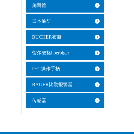
施耐德
日本油研
BUCHER布赫
贺尔碧格hoerbiger
P+G操作手柄
BAUER比勒报警器
传感器