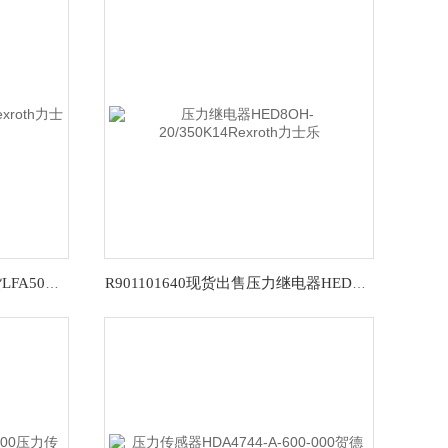
R900938205订货号插装阀现货LFA50H2-71/FRexroth力士乐质保
R901101640现货出售压力继电器HED8OH-20/350K14Rexroth力士乐