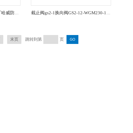
G4-12-X24EX55FM有质保原厂哈威防爆换向阀GZ3-12R-X24EX55FM
截止阀gs2-1换向阀GS2-12-WGM230-1/4德国Hawe哈威
跳转到第
页
页
末页