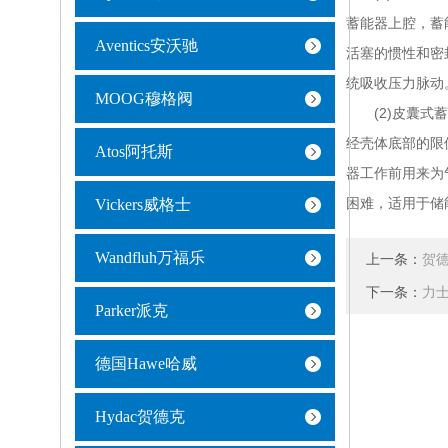
蓄能器上腔，蓄
Aventics安沃驰
活塞的惯性和密
统吸收压力脉动
MOOG穆格阀
(2)皮囊式蓄
经壳体底部的限
Atos阿托斯
器工作前用来为
困难，适用于储
Vickers威格士
Wandfluh万福乐
上一条：
贺
下一条：
力士
Parker派克
德国Hawe哈威
Hydac贺德克