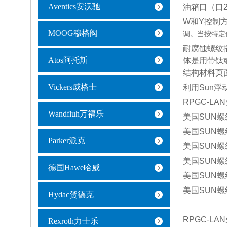
Aventics安沃驰
油箱口（口
W和Y控制
MOOG穆格阀
调。当按特定
耐腐蚀螺纹
Atos阿托斯
体是用带钛
结构材料页
Vickers威格士
利用Sun
RPGC-LA
Wandfluh万福乐
美国SUN螺
美国SUN螺
Parker派克
美国SUN螺
美国SUN螺
德国Hawe哈威
美国SUN螺
美国SUN螺
Hydac贺德克
RPGC-LA
Rexroth力士乐