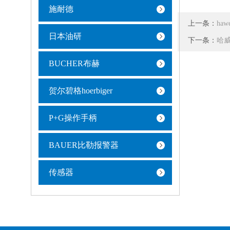
施耐德
上一条：
ha
日本油研
下一条：
哈威
BUCHER布赫
贺尔碧格hoerbiger
P+G操作手柄
BAUER比勒报警器
传感器