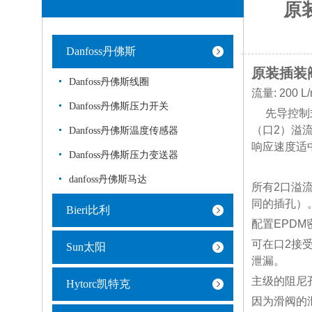
原
Danfoss丹佛斯
原装插装阀
Danfoss丹佛斯线圈
流量: 200 L/
Danfoss丹佛斯压力开关
先导控制式
（口2）溢
Danfoss丹佛斯温度传感器
响应速度适
Danfoss丹佛斯压力变送器
danfoss丹佛斯马达
所有2口溢
同的插孔）
Bieri比利
配置EPD
可在口2接
Sun太阳
泄漏。
主级的阻尼
Hytorc凯特克
因为滑阀的