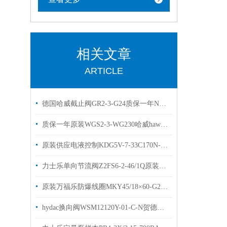
相关文章
ARTICLE
德国哈威截止阀GR2-3-G24质保一年NGR2-1R-N24现货
质保一年原装WGS2-3-WG230哈威hawe换向阀
原装供应电液控制KDG5V-7-33C170N-E-M-U威格士比例阀
力士乐单向节流阀Z2FS6-2-46/1Q原装力士乐现货
原装万福乐防爆线圈MKY45/18×60-G24现货出售
hydac换向阀WSM12120Y-01-C-N贺德克球阀有库存现货