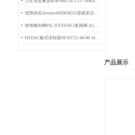
力士乐定量泵样本PR4-3X/3.15-700RA技术参数优势出售
优势供应Aventics0820058211原装安沃驰气动
哈维换向阀PSL31Z/D250-2多路阀-A2L25/25EA2两联
HYDAC板式冷却器HEXS722-40-00 3457474原装出售
产品展示