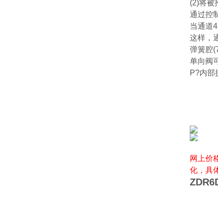
(2)将
通过控制
当通道
这样，通
弹簧腔(
单向阀可
P?内
网上价
化，具
ZDR6