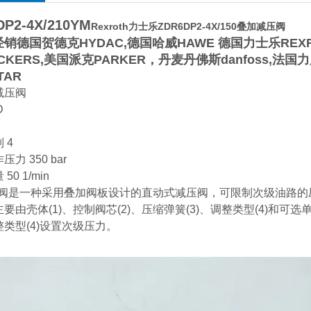
DP2-4X/210YM
Rexroth力士乐ZDR6DP2-4X/150叠加减压阀
销德国贺德克HYDAC,德国哈威HAWE 德国力士乐REXR
CKERS,美国派克PARKER，丹麦丹佛斯danfoss,法国
TAR
减压阀
D
 4
力 350 bar
50 1/min
 型阀是一种采用叠加阀板设计的直动式减压阀，可限制次级油路
要由壳体(1)、控制阀芯(2)、压缩弹簧(3)、调整类型(4)和可
类型(4)设置次级压力。