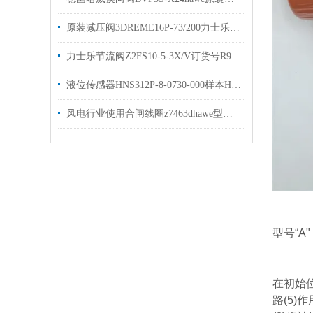
原装减压阀3DREME16P-73/200力士乐比例阀有现货出售
力士乐节流阀Z2FS10-5-3X/V订货号R900517812现货
液位传感器HNS312P-8-0730-000样本HYDAC原装出售
风电行业使用合闸线圈z7463dhawe型号gr2-0kb-g5/30×48现货
型号“A"
在初始
路(5)