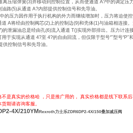
被推离压缩弹簧(3)并移动到控制位置，从而使通道 A?中的调定压
油路(5)从通道 A?内部提供控制信号和先导油。
4中的压力因作用于执行机构的外力而继续增加时，压力将迫使控制阀
道 A将经由控制阀芯(2)上的控制边(9)和壳体(1)与油箱相
7)的泄漏油总是经由孔(6)流入通道 T()实现外部排出。压力计连
用于实现从通道 4?至 4?的自由回流，但仅限于型号“"型号“P"
部提供控制信号和先导油。
格不是真实的价格哈 ，只是推广用的， 真实价格都是线下联系后
体货期请咨询客服。
DP2-4X/210YM
Rexroth力士乐ZDR6DP2-4X/150叠加减压阀