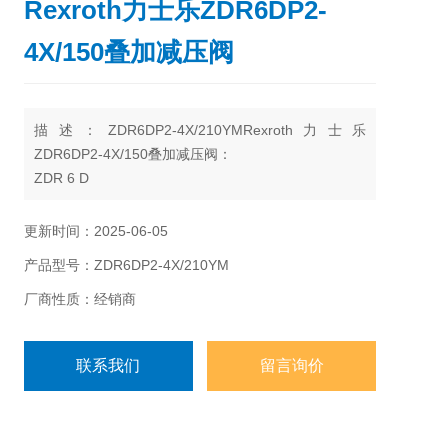
Rexroth力士乐ZDR6DP2-
4X/150叠加减压阀
描述：ZDR6DP2-4X/210YMRexroth力士乐
ZDR6DP2-4X/150叠加减压阀：
ZDR 6 D
规格 6
组件系列 4
更新时间：2025-06-05
较大工作压力 350 bar
产品型号：ZDR6DP2-4X/210YM
较大流量 50 1/min
厂商性质：经销商
联系我们
留言询价