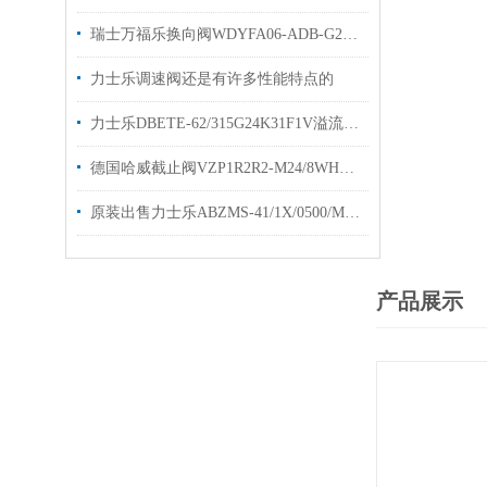
瑞士万福乐换向阀WDYFA06-ADB-G24的工作原理
力士乐调速阀还是有许多性能特点的
力士乐DBETE-62/315G24K31F1V溢流阀技术参数
德国哈威截止阀VZP1R2R2-M24/8WHAWE换向阀
原装出售力士乐ABZMS-41/1X/0500/M2液位开关
产品展示