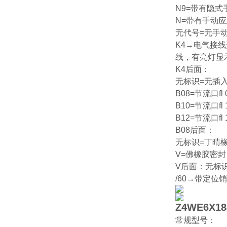
N9=带有隐
N=带有手动
无代号=无手
K4→电气接线
线，有亮灯显
K4后面：
无标识=无插
B08=节流口fl 
B10=节流口fl 
B12=节流口fl 
B08后面：
无标识=丁晴橡胶密
V=佛橡胶密封 ( 
V后面：无标
/60→带定位
Z4WE6X18
常规型号：