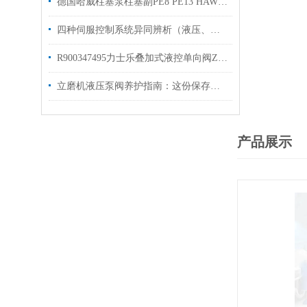
德国哈威柱塞泵柱塞副PE8 PE13 HAWE性能介绍
四种伺服控制系统异同辨析（液压、交流、直流、电液）
R900347495力士乐叠加式液控单向阀Z2S6-1-66/库存现货
立磨机液压泵阀养护指南：这份保存秘诀，让核心部件“历久弥新”！
产品展示