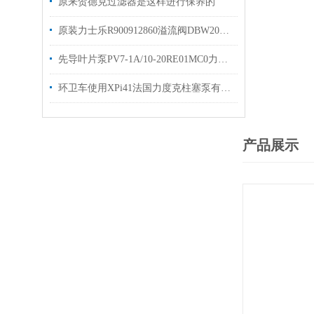
原来贺德克过滤器是这样进行保养的
原装力士乐R900912860溢流阀DBW20B2-5X/200
先导叶片泵PV7-1A/10-20RE01MC0力士乐PV7系列
环卫车使用XPi41法国力度克柱塞泵有库存欢迎选购
产品展示