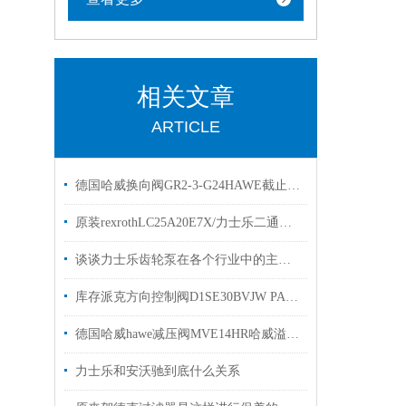
相关文章
ARTICLE
德国哈威换向阀GR2-3-G24HAWE截止阀样本
原装rexrothLC25A20E7X/力士乐二通插装阀优势出售有现货
谈谈力士乐齿轮泵在各个行业中的主要作用
库存派克方向控制阀D1SE30BVJW PARKER换向阀
德国哈威hawe减压阀MVE14HR哈威溢流阀现货出售
力士乐和安沃驰到底什么关系