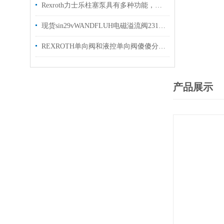
Rexroth力士乐柱塞泵具有多种功能，详细请看下文
现货sin29vWANDFLUH电磁溢流阀2313.001 M2203-G24-C
REXROTH单向阀和液控单向阀傻傻分不清楚？看完你就明白了！
产品展示