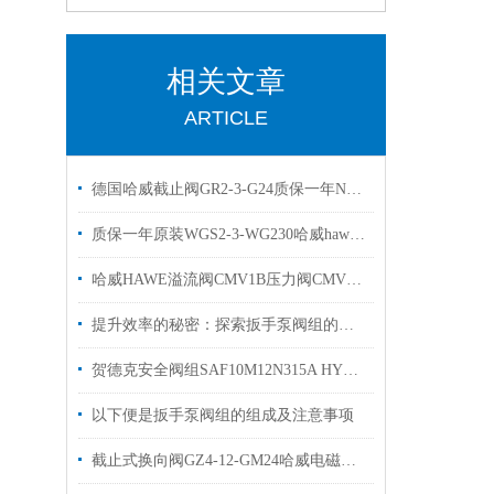
相关文章
ARTICLE
德国哈威截止阀GR2-3-G24质保一年NGR2-1R-N24现货
质保一年原装WGS2-3-WG230哈威hawe换向阀
哈威HAWE溢流阀CMV1B压力阀CMV系列样本
提升效率的秘密：探索扳手泵阀组的显著优点！
贺德克安全阀组SAF10M12N315A HYDAC蓄能器阀组
以下便是扳手泵阀组的组成及注意事项
截止式换向阀GZ4-12-GM24哈威电磁阀质保一年