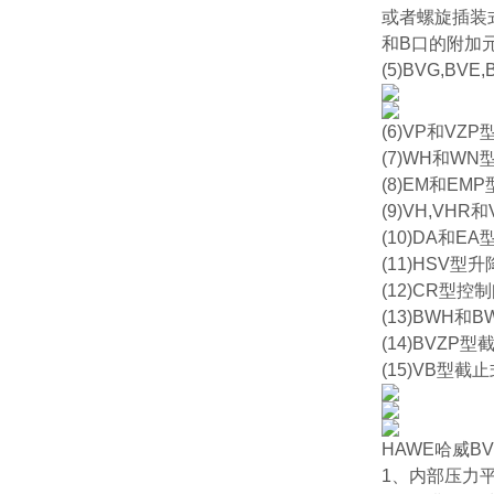
或者螺旋插装
和B口的附加
(5)BVG,BV
(6)VP和VZ
(7)WH和W
(8)EM和E
(9)VH,VH
(10)DA和E
(11)HSV型
(12)CR型控
(13)BWH
(14)BVZP
(15)VB型
HAWE哈威B
1、内部压力