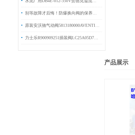
水泥厂用DB4E-012-350V贺德克溢流阀有库存 原装发货
别等故障才后悔！防爆换向阀的保养诀窍，早知道少踩坑
原装安沃驰气动阀5813180000AVENTICS换向阀
力士乐R900909251插装阀LC25A05D7X/库存出售
产品展示