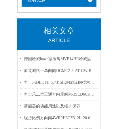
相关文章
ARTICLE
德国哈威hawe减压阀MVE14HR哈威溢流阀现货出售
原装威格士单向阀DGMC2-5-AT-GW-BT溢流阀简介
力士乐DBETE-62/315比例溢流阀技术参数样本
力士乐二位三通方向座阀M-3SED6CK1X/350CG24N9K4现货
蓄能器的功能用途以及维护保养
现货比例方向阀4WRPH6C3B12L-20 0811404034