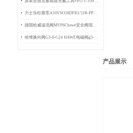
原装贺德克蓄能器充氮工具FPU-1-350/250F4出售
力士乐柱塞泵A10VSO18DFR1/31R-PPA12N00油泵现货
德国哈威溢流阀MVP6Chawe安全阀现货库存
哈维换向阀G3-0-G24 HAWE电磁阀g3-0现货
产品展示