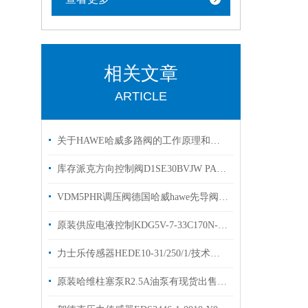
相关文章
ARTICLE
关于HAWE哈威多路阀的工作原理和作用的几个知识点总结
库存派克方向控制阀D1SE30BVJW PARKER换向阀
VDM5PHR调压阀德国哈威hawe先导阀VDM4PHR
原装供应电液控制KDG5V-7-33C170N-E-M-U威格士比例阀
力士乐传感器HEDE10-31/250/1/技术参数
原装哈维柱塞泵R2.5A油泵有现货出售hawe选购