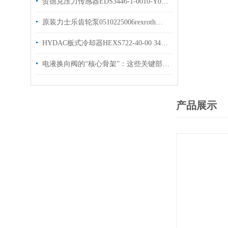
贺德克压力传感器EDS3446-1-0010-Y00原装库存出售
原装力士乐齿轮泵0510225006rexroth油泵现货出售
HYDAC板式冷却器HEXS722-40-00 3457474原装出售
电液换向阀的“核心骨架”：这些关键部件，决定设备运行效率！
产品展示