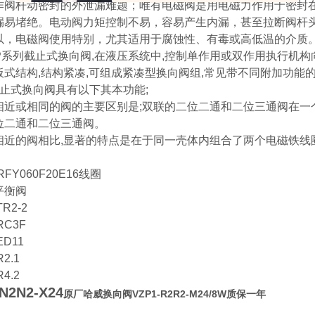
作阀杆动密封的外泄漏难题；唯有电磁阀是用电磁力作用于密封
漏易堵绝。电动阀力矩控制不易，容易产生内漏，甚至拉断阀杆
以，电磁阀使用特别，尤其适用于腐蚀性、有毒或高低温的介
系列截止式换向阀,在液压系统中,控制单作用或双作用执行机构向
板式结构,结构紧凑,可组成紧凑型换向阀组,常见带不同附加功能的
截止式换向阀具有以下其本功能;
相近或相同的阀的主要区别是;双联的二位二通和二位三通阀在一个
位二通和二位三通阀。
相近的阀相比,显著的特点是在于同一壳体内组合了两个电磁铁线圈
RFY060F20E16线圈
平衡阀
TR2-2
RC3F
ED11
2.1
4.2
N2N2-X24
原厂哈威换向阀VZP1-R2R2-M24/8W质保一年