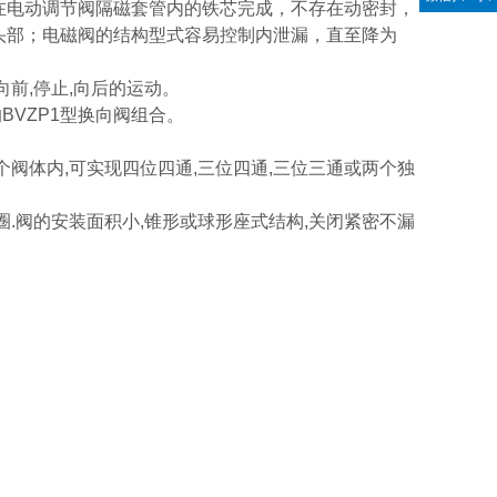
在电动调节阀隔磁套管内的铁芯完成，不存在动密封，
头部；电磁阀的结构型式容易控制内泄漏，直至降为
质。
前,停止,向后的运动。
BVZP1型换向阀组合。
阀体内,可实现四位四通,三位四通,三位三通或两个独
.阀的安装面积小,锥形或球形座式结构,关闭紧密不漏