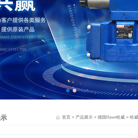
展示
>
>
>
首页
产品展示
德国Hawe哈威
哈威