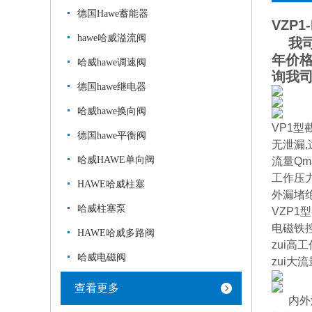
德国Hawe蓄能器
VZP1-
hawe哈威溢流阀
我司
年价
哈威hawe调速阀
询我
德国hawe继电器
哈威hawe换向阀
VP1型
德国hawe平衡阀
无泄漏
哈威HAWE单向阀
流量Qma
工作压力P
HAWE哈威柱塞
外漏堵
哈威柱塞泵
VZP1
电磁铁控
HAWE哈威多路阀
zui高工
哈威电磁阀
zui大流量
查看更多
内外