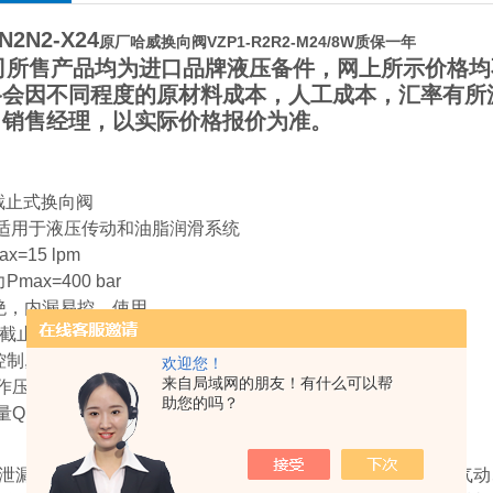
N2N2-X24
原厂哈威换向阀VZP1-R2R2-M24/8W质保一年
所售产品均为进口品牌液压备件，网上所示价格均
格会因不同程度的原材料成本，人工成本，汇率有所
司销售经理，以实际价格报价为准。
截止式换向阀
,适用于液压传动和油脂润滑系统
x=15 lpm
max=400 bar
绝，内漏易控，使用
型截止式换向阀
制,零泄漏,板式连接
欢迎您！
来自局域网的朋友！有什么可以帮
作压力Pmax=450 bar
助您的吗？
Qmax=16 L/min
泄漏是危及的要素。其它自控阀通常将阀杆伸出，由电动、气动