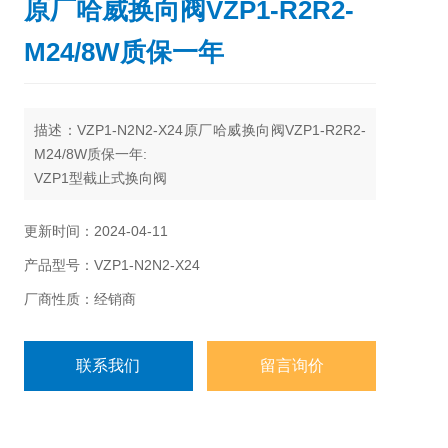
原厂哈威换向阀VZP1-R2R2-
M24/8W质保一年
描述：VZP1-N2N2-X24原厂哈威换向阀VZP1-R2R2-
M24/8W质保一年:
VZP1型截止式换向阀
电磁铁控制,零泄漏,板式连接
zui高工作压力Pmax=450 bar
更新时间：2024-04-11
zui大流量Qmax=16 L/min
产品型号：VZP1-N2N2-X24
厂商性质：经销商
联系我们
留言询价