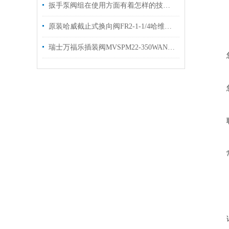
扳手泵阀组在使用方面有着怎样的技巧呢？
原装哈威截止式换向阀FR2-1-1/4哈维换向阀现货
瑞士万福乐插装阀MVSPM22-350WANDFLUH现货MVSPM18-160