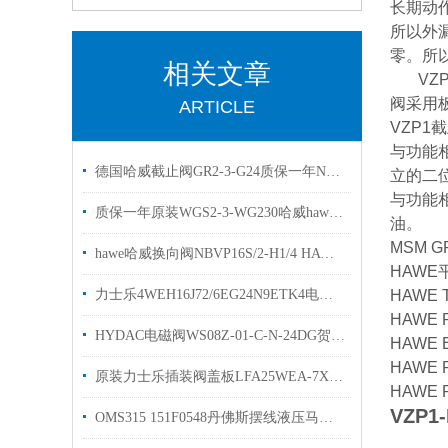
长期动
所以外
零。所
相关文章
VZP
阀采用
ARTICLE
VZP1
与功能
德国哈威截止阀GR2-3-G24质保一年NGR2-1R-N24现货
立的二
与功能
质保一年原装WGS2-3-WG230哈威hawe换向阀
油。
MSM G
hawe哈威换向阀NBVP16S/2-H1/4 HAWE两位两通原装
HAWE
力士乐4WEH16J72/6EG24N9ETK4电液换向阀介绍
HAWE 
HAWE 
HYDAC电磁阀WS08Z-01-C-N-24DG贺德克换向阀库存
HAWE 
HAWE R
原装力士乐插装阀盖板LFA25WEA-7X R10900912680简介
HAWE R
VZP1-
OMS315 151F0548丹佛斯摆线液压马达描述