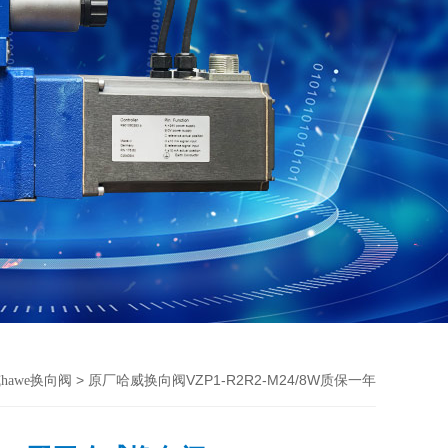
> 原厂哈威换向阀VZP1-R2R2-M24/8W质保一年
hawe换向阀