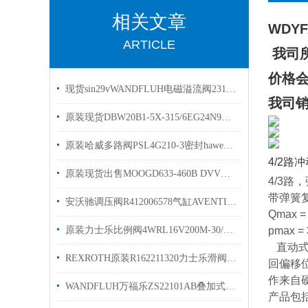
相关文章
WDYF
ARTICLE
我司
价格
现货sin29vWANDFLUH电磁溢流阀2313.001 M2203-G24-C
我司
原装现货DBW20B1-5X-315/6EG24N9K4溢流阀
原装哈威多路阀PSL4G210-3密封hawe哈维换向阀密封圈
4/2路
原装现货出售MOOGD633-460B DVV穆格伺服阀
4/3路
带弹簧复
安沃驰调压阀R412006578气缸AVENTICS优势供应
Qmax = 3
原装力士乐比例阀4WRL16V200M-30/G24Z4/Mrexroth样本
pmax = 
直动式
REXROTH原装R162211320力士乐滑阀KWD-015-SNS
回偏移
作来自
WANDFLUH万福乐ZS22101AB叠加式换向阀优势供应
产品包