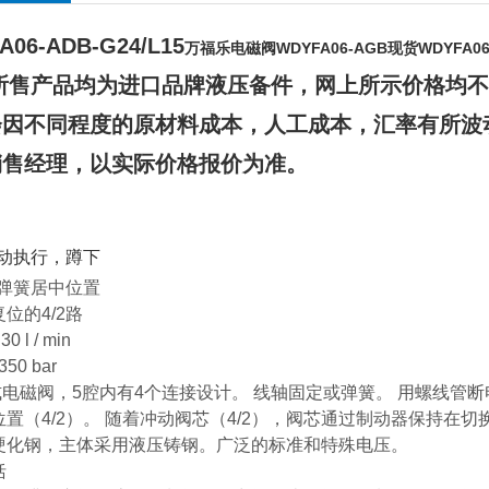
A06-ADB-G24/L15
万福乐电磁阀WDYFA06-AGB现货WDYFA06
所售产品均为进口品牌液压备件，网上所示价格均不
会因不同程度的原材料成本，人工成本，汇率有所波
销售经理，以实际价格报价为准。
冲动执行，蹲下
，弹簧居中位置
位的4/2路
0 l / min
350 bar
电磁阀，5腔内有4个连接设计。 线轴固定或弹簧。 用螺线管断
位置（4/2）。 随着冲动阀芯（4/2），阀芯通过制动器保持在
硬化钢，主体采用液压铸钢。广泛的标准和特殊电压。
括