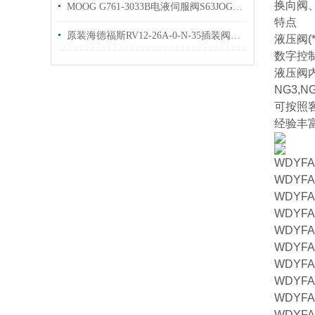
换向阀
MOOG G761-3033B电液伺服阀S63JOGM4VPL有库存
特点
原装海德福斯RV12-26A-0-N-35插装阀现货出售
液压阀(*
数字控制
液压阀内
NG3,
可按照
经验丰
WDYFA0
WDYFA0
WDYFA0
WDYFA0
WDYFA0
WDYFA0
WDYFA0
WDYFA0
WDYFA0
WDYFA0