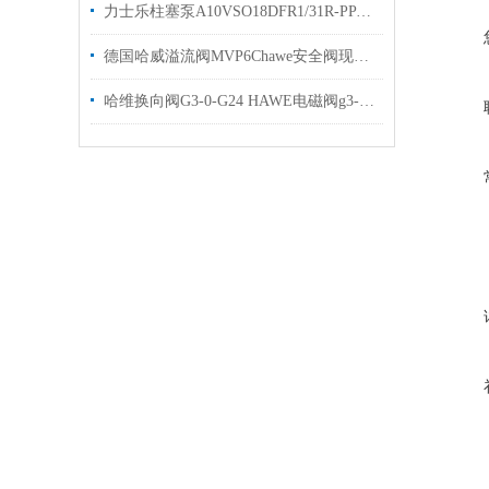
力士乐柱塞泵A10VSO18DFR1/31R-PPA12N00油泵现货
德国哈威溢流阀MVP6Chawe安全阀现货库存
哈维换向阀G3-0-G24 HAWE电磁阀g3-0现货