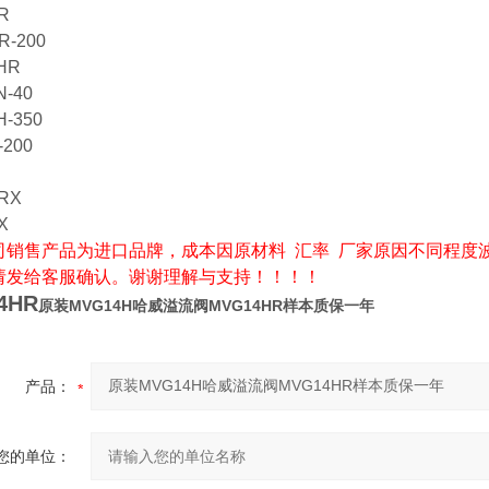
R
R-200
HR
N-40
H-350
-200
RX
X
司销售产品为进口品牌，成本因原材料 汇率 厂家原因不同程度
请发给客服确认。谢谢理解与支持！！！！
4HR
原装MVG14H哈威溢流阀MVG14HR样本质保一年
产品：
您的单位：