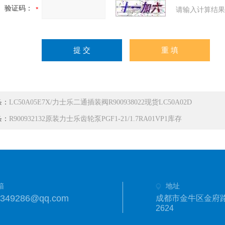
验证码：
请输入计算结果
条：
LC50A05E7X/力士乐二通插装阀R900938022现货LC50A02D
条：
R900932132原装力士乐齿轮泵PGF1-21/1.7RA01VP1库存
箱
地址
1349286@qq.com
成都市金牛区金府路
2624