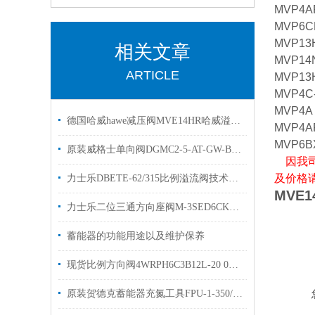
MVP4A
MVP6C
MVP13
相关文章
MVP14
ARTICLE
MVP13
MVP4C
MVP4A
德国哈威hawe减压阀MVE14HR哈威溢流阀现货出售
MVP4A
MVP6B
原装威格士单向阀DGMC2-5-AT-GW-BT溢流阀简介
因
我
及价格
力士乐DBETE-62/315比例溢流阀技术参数样本
MVE1
力士乐二位三通方向座阀M-3SED6CK1X/350CG24N9K4现货
蓄能器的功能用途以及维护保养
现货比例方向阀4WRPH6C3B12L-20 0811404034
原装贺德克蓄能器充氮工具FPU-1-350/250F4出售