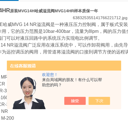
4HR
原装MVG14H哈威溢流阀MVG14HR样本质保一年
WE哈威MVG 14 NR溢流阀是一种液压压力控制阀，属于板式
用，它的压力范围是10bar-400bar，流量为8lpm，阀的
阀门可以对液压回路中的系统压力实现电比例调节。
 14 NR溢流阀广泛应用在液压系统中，可以作卸荷阀用，由先
作为远控调压的阀用，用管道将溢流阀的口接到调节方便的远程
欢迎您！
 MR
来自局域网的朋友！有什么可以帮
CR
助您的吗？
R-300
160
CR-315
 NR
 M-200