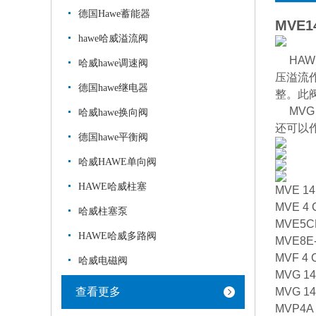
德国Hawe蓄能器
MVE1
hawe哈威溢流阀
HA
哈威hawe调速阀
压溢流作
德国hawe继电器
整。此
MVG
哈威hawe换向阀
还可以
德国hawe平衡阀
哈威HAWE单向阀
HAWE哈威柱塞
MVE 14
MVE 4 
哈威柱塞泵
MVE5C
HAWE哈威多路阀
MVE8E-
MVF 4 
哈威电磁阀
MVG 14
查看更多
MVG 14
MVP4A