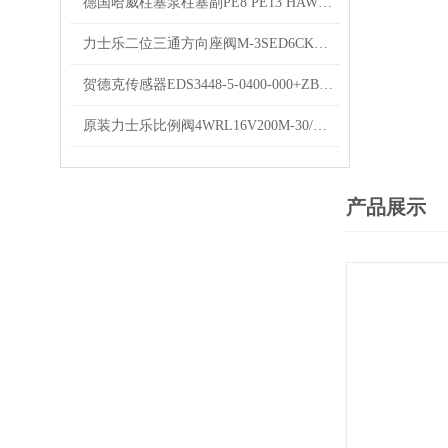
德国哈威柱塞泵柱塞副PE8 PE13 HAWE性能介绍
力士乐二位三通方向座阀M-3SED6CK1X/350CG24N9K4现货
贺德克传感器EDS3448-5-0400-000+ZBE08+ZBM3000HYDAC现货库存
原装力士乐比例阀4WRL16V200M-30/G24Z4/Mrexroth样本
产品展示