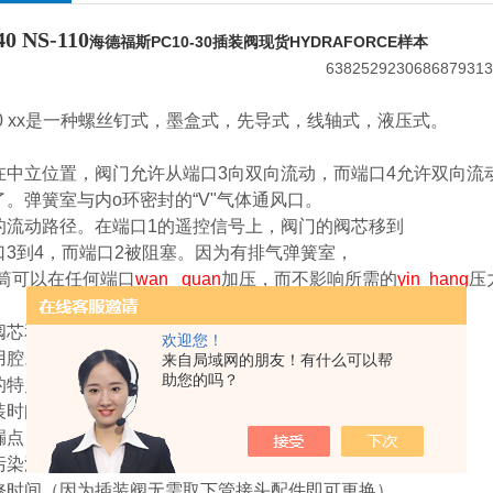
40 NS-110
海德福斯PC10-30插装阀现货HYDRAFORCE样本
-40 xx是一种螺丝钉式，墨盒式，先导式，线轴式，液压式。
在中立位置，阀门允许从端口3向双向流动，而端口4允许双向流
了。弹簧室与内o环密封的“V"气体通风口。
的流动路径。在端口1的遥控信号上，阀门的阀芯移到
口3到4，而端口2被阻塞。因为有排气弹簧室，
ao筒可以在任何端口
wan quan
加压，而不影响所需的
yin hang
压
阀芯和保持架，使用寿命长。
欢迎您！
用腔。
来自局域网的朋友！有什么可以帮
助您的吗？
的特点如下：
装时间
漏点
污染源
修时间（因为插装阀无需取下管接头配件即可更换）