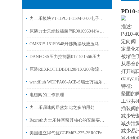
PD10-
力士乐模块VT-HPC-1-11/M-0-00电子控制装置欢迎选购
描述:
原装力士乐螺纹插装阀R901096044油控插装阀现货
Pd10
定向阀
OMS315 151F0548丹佛斯摆线液压马达描述
定量化
被堵住
DANFOSS压力控制器017-521566压力开关RT121
从墨盒
原装REXROTHDBDH20P1X/200溢流阀R900432103简介
打开端
dany
wandfluh WDPFA06-ACB-S瑞士万福乐电磁阀库存选购
特征:
坚固的
电磁阀的工作原理
工业共
力士乐调速阀居然如此之多的用处
插装阀
减少安
Rexroth力士乐柱塞泵其核心的安装要点如下
减少泄
减少易
美国纽立得气缸CGPM63-225-2SR07Pneulead现货图片
减少维