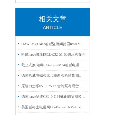
相关文章
ARTICLE
HAWEmvg14hr哈威溢流阀德国haweMVG系列
哈威hawe减压阀CDK32-51-60减压阀简介
截止式换向阀GZ4-12-GM24哈威电磁阀质保一年
德国哈威电磁阀B2-2单向阀哈维货期短欢迎选购
原装力士乐0510525009齿轮泵有现货出售1515800013
德国hawe哈维GS2-0-G24截止阀哈威换向阀现货出售
美国威格士电磁阀DG4V-5-2CJ-M-U VICKERS换向阀现货