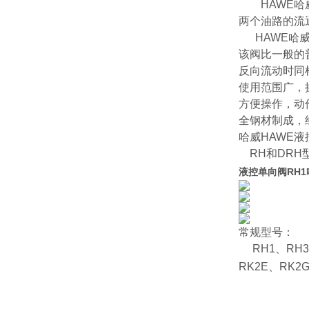
HAWE哈威
两个油路的流
HAWE哈威
该阀比一般的
反向流动时同
使用范围广，
方便操作，动
全钢材制成，
哈威HAWE
RH和DRH
液控单向阀RH
常规型号：
RH1、RH3、
RK2E、RK2