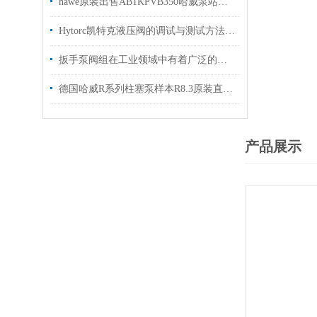
hawe原装出售AB1KPVB350哈威泵站连接块
Hytorc凯特克液压阀的调试与测试方法具体如下
扳手泵阀组在工业领域中有着广泛的作用
德国哈威R系列柱塞泵样本R8.3原装直销出售
产品展示