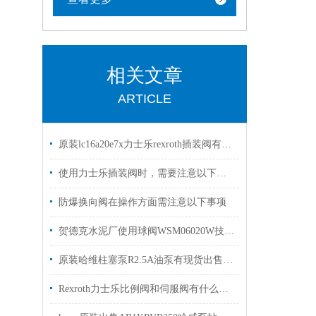
相关文章
ARTICLE
原装lc16a20e7x力士乐rexroth插装阀有库存 优势出售
使用力士乐插装阀时，需要注意以下几个关键的事项
防爆换向阀在操作方面需注意以下事项
贺德克水泥厂使用球阀WSM06020W技术规格说明
原装哈维柱塞泵R2.5A油泵有现货出售hawe选购
Rexroth力士乐比例阀和伺服阀有什么区别？看完这篇文章你就明白了