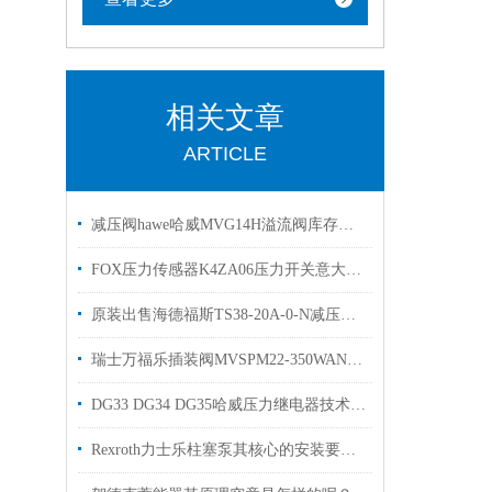
相关文章
ARTICLE
减压阀hawe哈威MVG14H溢流阀库存出售
FOX压力传感器K4ZA06压力开关意大利选购
原装出售海德福斯TS38-20A-0-N减压阀HYDRAFORCE
瑞士万福乐插装阀MVSPM22-350WANDFLUH现货MVSPM18-160
DG33 DG34 DG35哈威压力继电器技术参数库存
Rexroth力士乐柱塞泵其核心的安装要点如下