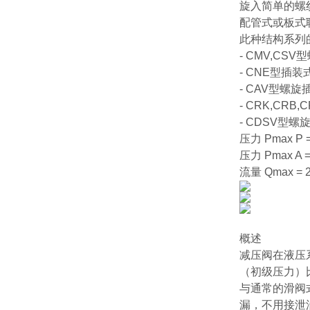
旋入简单的螺
配管式或板式
此种结构系列
- CMV,CS
- CNE型插装
- CAV型螺旋
- CRK,CR
- CDSV型螺
压力 Pmax P =
压力 Pmax A = 
流量 Qmax = 2
概述
减压阀在液压
（初级压力）
与通常的滑阀
漏，不用接泄