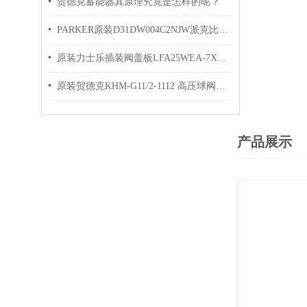
贺德克蓄能器其原理究竟是怎样的呢？
PARKER原装D31DW004C2NJW派克比例阀优势出售
原装力士乐插装阀盖板LFA25WEA-7X R10900912680简介
原装贺德克KHM-G11/2-1112 高压球阀hydac型号齐全
产品展示