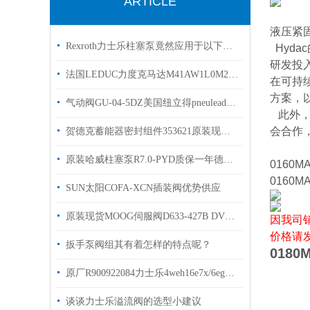
ARTICLE
液压紧
Rexroth力士乐柱塞泵竟然应用于以下几大领域
Hyd
研发投
法国LEDUC力度克马达M41AW1L0M200 质保一年原装优势
在可持
方案，
气动阀GU-04-5DZ美国纽立得pneulead有库存
此外，
会合作
贺德克蓄能器密封组件353621原装现货出售
原装哈威柱塞泵R7.0-PYD质保一年德国haweR6.4 R6.9
0160M
0160M
SUN太阳COFA-XCN插装阀优势供应
原装现货MOOG伺服阀D633-427B DVV伺服阀样本
因我司
价格请
扳手泵阀组其有着怎样的特点呢？
0180
原厂R900922084力士乐4weh16e7x/6eg24n9etk4电磁换向阀现货出售
谈谈力士乐溢流阀的选型小建议