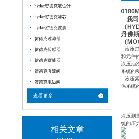
hydac贺德克液位计
0180
hydac贺德克滤芯
我司经
（HY
hydac贺德克皮囊
丹佛斯
贺德克过滤器
（M
液压过
贺德克传感器
和元件
贺德克蓄能器
液压油
系统的
贺德克溢流阀
液压紧
贺德克电磁阀
保系统
查看更多
液压测
统的压
相关文章