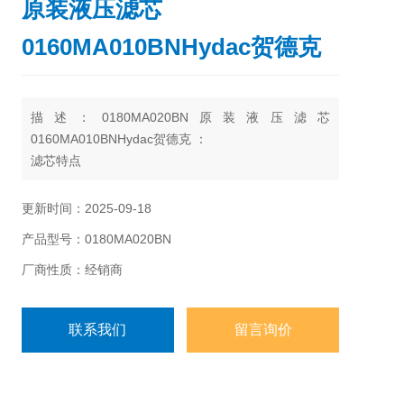
原装液压滤芯
0160MA010BNHydac贺德克
描述：0180MA020BN原装液压滤芯
0160MA010BNHydac贺德克 ：
滤芯特点
1.该滤芯采用美国进口玻纤/不锈钢网制成，具有
排污方便、流通面积大、压力损失小，结构简单，体
更新时间：2025-09-18
积小，重量轻、过滤材质均匀等。
产品型号：0180MA020BN
厂商性质：经销商
联系我们
留言询价