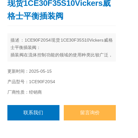
现货1CE30F35S10Vickers威
格士平衡插装阀
描述：1CE90F20S4现货1CE30F35S10Vickers威格
士平衡插装阀：
插装阀在流体控制功能的领域的使用种类比较广泛，
已应用的元件有是电磁换向阀，单向阀，溢流阀，减
压阀，流量控制阀和顺序阀。
更新时间：2025-05-15
产品型号：1CE90F20S4
厂商性质：经销商
联系我们
留言询价