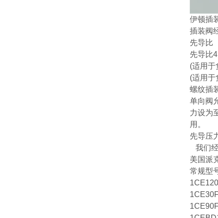
伊顿插
插装阀
先导比
先导比4
(适用于
(适用于
螺纹插
单向阀
力设为
用。
先导压力
我们经销
美国派克
常规型
1CE12
1CE30
1CE90
1CEBD