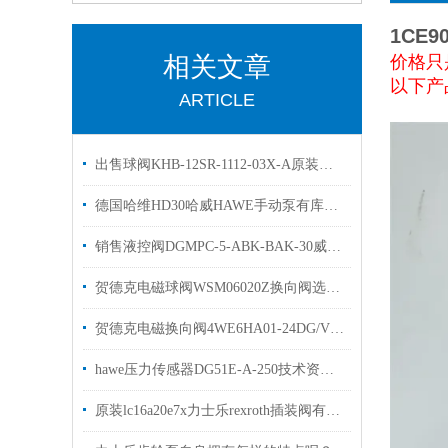
1CE9
相关文章
价格只
以下产
ARTICLE
出售球阀KHB-12SR-1112-03X-A原装贺德克高压阀
德国哈维HD30哈威HAWE手动泵有库存欢迎选购
销售液控阀DGMPC-5-ABK-BAK-30威格士单向阀
贺德克电磁球阀WSM06020Z换向阀选购参数
贺德克电磁换向阀4WE6HA01-24DG/Vhydac
hawe压力传感器DG51E-A-250技术资料原装出售
原装lc16a20e7x力士乐rexroth插装阀有库存 优势出售