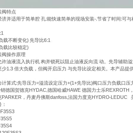
装阀特点
经济并适用于简单腔 孔:能快速简单的现场安装-.节省了时间:可
:1
负载不断变化) 先导比6:1
负载比较稳定)
装阀操作原理
允许油液流入执行机 构并锁死以阻止油液反向流 动。先导辅助溢
至少1.3 倍大负载，但阀开启压力 与先导比设定相关。本产品
计算式:先导压力=溢流设定压力+(1+先导比)阀口压力负载口压
德国贺德克HYDAC,德国哈威HAWE 德国力士乐REXROTH，，
PARKER，丹麦丹佛斯danfoss,法国力度克HYDRO-LEDUC
号：
0F35S3
F35S5
F35S4
120F35S3