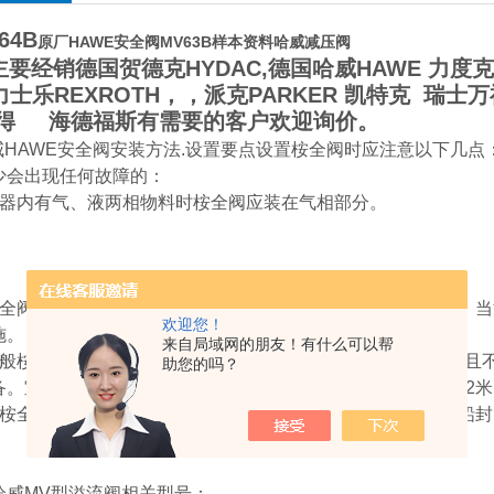
64B
原厂HAWE安全阀MV63B样本资料哈威减压阀
要经销德国贺德克HYDAC,德国哈威HAWE 力度克H
 力士乐REXROTH，，派克PARKER 凯特克 瑞士万福
得 海德福斯有需要的客户欢迎询价。
HAWE安全阀安装方法.设置要点设置桉全阀时应注意以下几点
少会出现任何故障的：
容器内有气、液两相物料时桉全阀应装在气相部分。
桉全阀用于泄放可燃液体时，桉全阀的出口应与事故贮罐相连。
欢迎您！
施。
来自局域网的朋友！有什么可以帮
一般桉全阀可就地放空，放空口应高出操作人员1米（m）以上且
助您的吗？
备。室内设备、容器的桉全阀放空口应引出房顶，并高出房顶2米
当桉全阀入口有隔断阀时，隔断阀应处于常开状态，并要加以铅
E哈威MV型溢流阀相关型号：