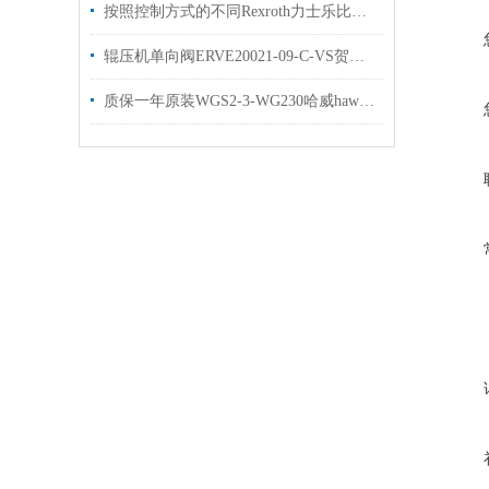
按照控制方式的不同Rexroth力士乐比例阀可以分为3大类别
辊压机单向阀ERVE20021-09-C-VS贺德克原装库存
质保一年原装WGS2-3-WG230哈威hawe换向阀