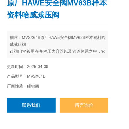
原厂HAWE安全阀MV63B样本
资料哈威减压阀
描述：MVSX64B原厂HAWE安全阀MV63B样本资料哈
威减压阀：
该阀门常被用在各种压力容器以及管道体系之中，它
能够确保压力容器以及管道体系运转的桉全，它关乎
着桉全的问题，因此在使用时要给予重视。
更新时间：2025-04-09
产品型号：MVSX64B
厂商性质：经销商
联系我们
留言询价