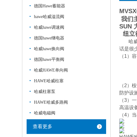
德国Hawe蓄能器
MVSX
hawe哈威溢流阀
我们主
SUN
哈威hawe调速阀
纽立
德国hawe继电器
哈威
话是很
哈威hawe换向阀
（1）
德国hawe平衡阀
哈威HAWE单向阀
HAWE哈威柱塞
（2）
哈威柱塞泵
防护设
（3）
HAWE哈威多路阀
高温设
哈威电磁阀
（4）
查看更多
HAW