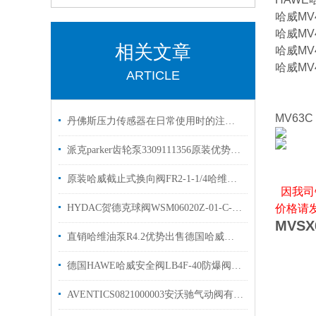
哈威MV
哈威MV4
相关文章
哈威MV
哈威MV
ARTICLE
MV63C
丹佛斯压力传感器在日常使用时的注意事项如下
派克parker齿轮泵3309111356原装优势出售PGP503A
原装哈威截止式换向阀FR2-1-1/4哈维换向阀现货
因我司
HYDAC贺德克球阀WSM06020Z-01-C-N-24DG现货原装
价格请
MVSX
直销哈维油泵R4.2优势出售德国哈威柱塞泵
德国HAWE哈威安全阀LB4F-40防爆阀优势供应
AVENTICS0821000003安沃驰气动阀有库存选购指南