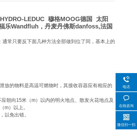
YDRO-LEDUC 穆格MOOG德国 太阳
乐Wandfluh，丹麦丹佛斯danfoss,法国
：通常只要反下面几种方法全部做到位了同，基本上的
当泄放的物料是高温可燃物时，其接收容器应有相应的
电话
不应朝向15米（m）以内的明火地点、散发火花地点及
在线咨询
（m）以上。
封，以免出错。
微信扫一扫