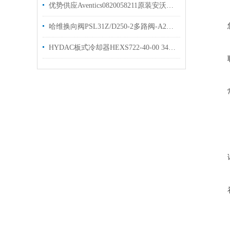
优势供应Aventics0820058211原装安沃驰气动
哈维换向阀PSL31Z/D250-2多路阀-A2L25/25EA2两联
HYDAC板式冷却器HEXS722-40-00 3457474原装出售