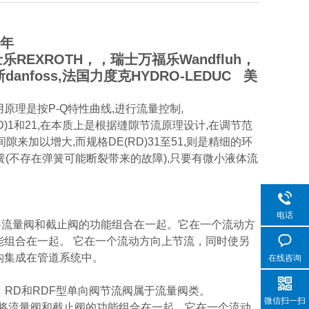
一年
EXROTH，，瑞士万福乐Wandfluh，
anfoss,法国力度克HYDRO-LEDUC 美
原理是按P-Q特性曲线,进行流量控制,
)1和21,在本质上是根据缝隙节流原理设计,在调节范
隙来加以增大,而规格DE(RD)31至51,则是精细的环
簧(不存在弹簧可能断裂带来的故障),只要有微小液体流
电话
将流量阀和截止阀的功能组合在一起。它在一个流动方
能组合在一起。 它在一个流动方向上节流，同时使另
构集成在管道系统中。
在线咨询
阀、RD和RDF型单向阀节流阀属于流量阀类。
微信扫一扫
 将流量阀和截止阀的功能组合在一起。它在一个流动