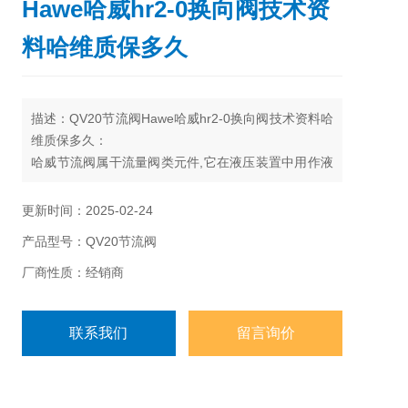
Hawe哈威hr2-0换向阀技术资
料哈维质保多久
描述：QV20节流阀Hawe哈威hr2-0换向阀技术资料哈
维质保多久：
哈威节流阀属干流量阀类元件,它在液压装置中用作液
阳型阀,它的作用原理是按P-Q特性曲线,进行流量控
制。
更新时间：2025-02-24
产品型号：QV20节流阀
厂商性质：经销商
联系我们
留言询价