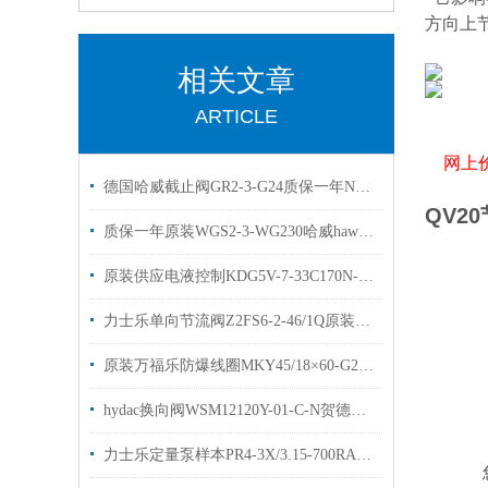
方向上
相关文章
ARTICLE
网上价
德国哈威截止阀GR2-3-G24质保一年NGR2-1R-N24现货
QV2
质保一年原装WGS2-3-WG230哈威hawe换向阀
原装供应电液控制KDG5V-7-33C170N-E-M-U威格士比例阀
力士乐单向节流阀Z2FS6-2-46/1Q原装力士乐现货
原装万福乐防爆线圈MKY45/18×60-G24现货出售
hydac换向阀WSM12120Y-01-C-N贺德克球阀有库存现货
力士乐定量泵样本PR4-3X/3.15-700RA技术参数优势出售