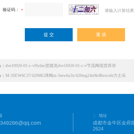
验证码：
请输入计算结果
条：
dve10920-01-c-vHydac贺德克dve16920-01-c-v节流阀现货库存
条：
M-3SEW6C37/420MG球阀m-3sew6u3x/420mg24n9k4Rexroth力士乐
箱
地址
1349286@qq.com
成都市金牛区金府路
2624