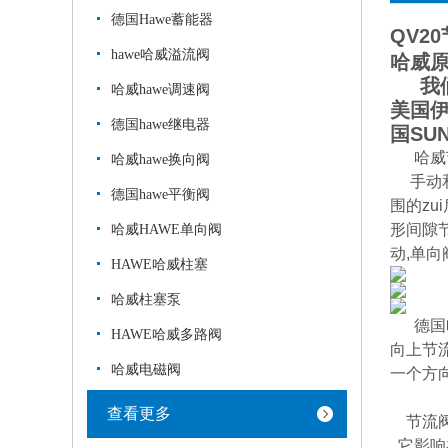
德国Hawe蓄能器
QV2
hawe哈威溢流阀
哈威
我们经
哈威hawe调速阀
美国伊
德国hawe继电器
国SU
哈威
哈威hawe换向阀
手动和
德国hawe平衡阀
围的zu
形间隙节
哈威HAWE单向阀
动,单向
HAWE哈威柱塞
哈威柱塞泵
德国
HAWE哈威多路阀
向上节
哈威电磁阀
一个方
查看更多
节流阀E
它影响