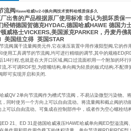
0节流阀
Hawe哈威hr2-0换向阀技术资料哈维质保多久
原厂出售的产品根据原厂使用标准 非认为损坏质保
销德国贺德克HYDAC,德国哈威HAWE 德国力士乐R
顿威格士VICKERS,美国派克PARKER，丹麦丹佛斯d
N 美国纽立得 英国STAR
节流阀属干流量阀类元件,它在液压装置中用作液阳型阀,它的作用
使用工具调节的节流阀,均可进行精细的调节,其中的规格ED(RD
i后1/4行程,也就是在大开口区域,阀口过流面积用一个附加的环行间
流,不可调RDF型,为喷嘴结构,单向阀为轻质的板式结构,不配弹
阀即可实现开启和关闭.
哈威QV 2
单向节流阀作为槽式节流阀，不易沾染微型污染物。
流，同时使另一个方向上可以自由流动。
将流量阀和截止阀的功
向上可以自由流动。
可集成在控制部件中，或者作为空心螺栓结
D 21、ED 31是德国哈威液压HAWE哈威单向阀ED型溢流
在单作用和双作用负载下的体积流量。单向节流阀RD和RDF型