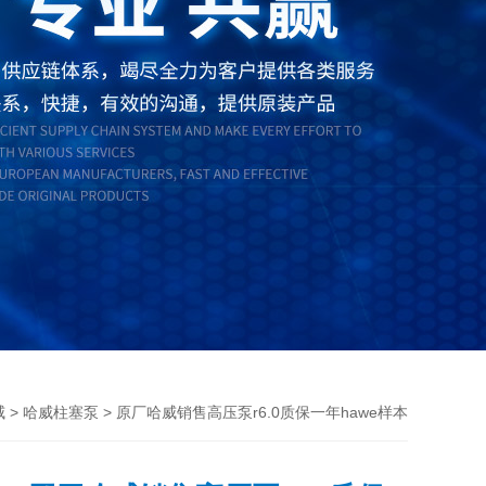
>
> 原厂哈威销售高压泵r6.0质保一年hawe样本
威
哈威柱塞泵