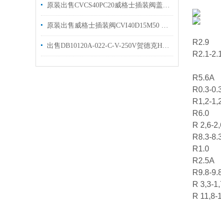
原装出售CVCS40PC20威格士插装阀盖板vickers电磁阀
原装出售威格士插装阀CVI40D15M50 威格士盖板现货
R2.9
出售DB10120A-022-C-V-250V贺德克HYDAC溢流阀
R2.1-2
R5.6A
R0.3-0.
R1,2-1,
R6.0
R 2,6-2,
R8.3-8.
R1.0
R2.5A
R9.8-9.
R 3,3-1,
R 11,8-1