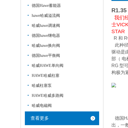
德国Hawe蓄能器
R1.35
hawe哈威溢流阀
我们经
士VIC
哈威hawe调速阀
STAR
德国hawe继电器
R 和 
此种径
哈威hawe换向阀
驱动是
德国hawe平衡阀
部（ 
RG 型
哈威HAWE单向阀
构极为
HAWE哈威柱塞
哈威柱塞泵
HAWE哈威多路阀
哈威电磁阀
查看更多
德国H
出，一