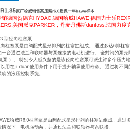
 R1.35
原厂哈威销售高压泵r6.0质保一年hawe样本
销德国贺德克HYDAC,德国哈威HAWE 德国力士乐REXR
KERS,美国派克PARKER，丹麦丹佛斯danfoss,法国力
RG 型径向柱塞泵
向柱塞泵是由阀配式星形排列的柱塞缸组成。 通过多达6排柱塞
由一台通过法兰和联轴器与泵连接的电动机进行。 全封闭的泵壳
电机泵 ）。 特别令人感兴趣的是该径向柱塞泵可派生许多个压力
可以用在ji duan使用条件下用于提升轴承使用寿命。 通过
紧凑的液压控制系统。
AWE哈威R6.0柱塞泵是由阀配式星形排列的柱塞缸组成，通过
般情况下，电机驱动泵，并通过法兰和联轴器与泵联接。