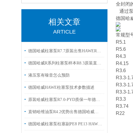
全封闭
通过泵
德国哈威
相关文章
ARTICLE
常规型
R5.1
R5.6
德国哈威柱塞泵R7.7原装出售HAWER5.6A R 5.8
R4.3
德国哈威R系列柱塞泵样本R8.3原装直销出售
R4.15
R3.6
液压泵有噪音怎么预防
R3.3-1.
R3.3-1.
德国哈威HAWE柱塞泵技术参数描述
R3.3-1.7
R3.3
原装哈威柱塞泵R7.0-PYD质保一年德国haweR6.4 R6.9
R3.74
直销哈维油泵R4.2优势出售德国哈威柱塞泵
R22
德国哈威柱塞泵柱塞副PE8 PE13 HAWE性能介绍