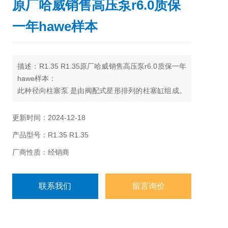
原厂哈威销售高压泵r6.0质保
一年hawe样本
描述：R1.35 R1.35原厂哈威销售高压泵r6.0质保一年
hawe样本：
此种径向柱塞泵 是由阀配式星形排列的柱塞缸组成。
通过多达6排柱塞缸的并联配置可以实现较大的流量输
出。 一般情况下驱动是由一台通过法兰和联轴器与泵
更新时间：2024-12-18
连接的电动机进行。
产品型号：R1.35 R1.35
厂商性质：经销商
联系我们
留言询价