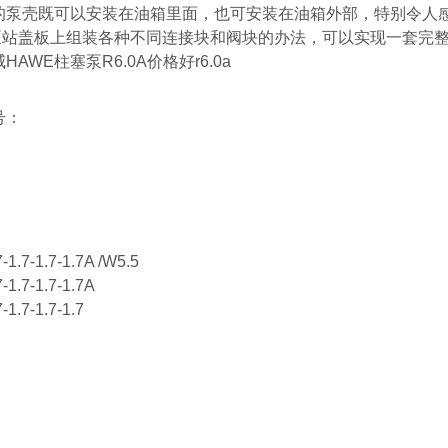
的泵壳既可以安装在油箱里面，也可安装在油箱外部，特别令人
站盖板上组装各种不同连接块和阀块的办法，可以实现一套完整
HAWE柱塞泵R6.0A价格好r6.0a
号：
7-1.7-1.7-1.7A /W5.5
7-1.7-1.7-1.7A
-1.7-1.7-1.7