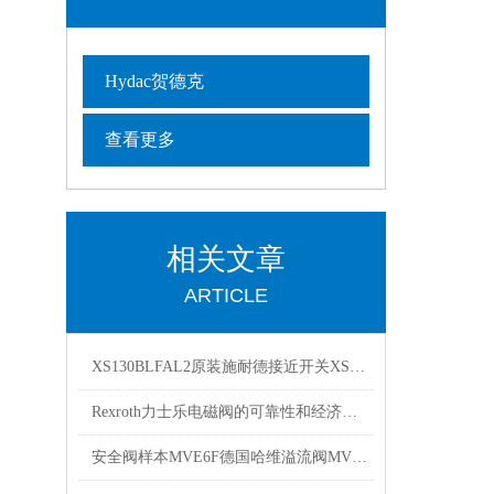
Hydac贺德克
查看更多
相关文章
ARTICLE
XS130BLFAL2原装施耐德接近开关XSAV11373样本资料
Rexroth力士乐电磁阀的可靠性和经济性解读
安全阀样本MVE6F德国哈维溢流阀MVE系列技术参数