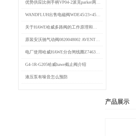
优势供应比例手柄VP04-2派克parker两联气控手柄
WANDFLUH出售电磁阀WDE45/23×45万福乐线圈
关于HAWE哈威多路阀的工作原理和作用的几个知识点总结
原装安沃驰气动阀0820048002 AVENTICS优势供应
电厂使用哈威HAWE分合闸线圈Z7463D产品说明
G4-1R-G205哈威hawe截止阀介绍
液压泵有噪音怎么预防
产品展示