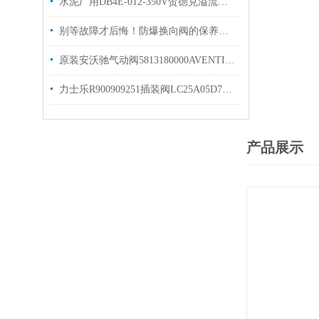
水泥厂用DB4E-012-350V贺德克溢流阀有库存 原装发货
别等故障才后悔！防爆换向阀的保养诀窍，早知道少踩坑
原装安沃驰气动阀5813180000AVENTICS换向阀
力士乐R900909251插装阀LC25A05D7X/库存出售
产品展示