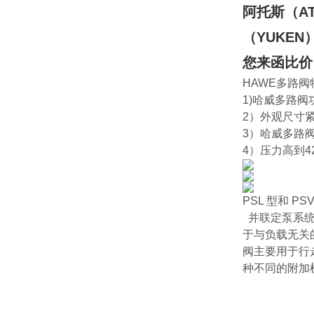
阿托斯（A
（YUKE
您来函比价
HAWE多路
1)哈威多路
2）外观尺寸
3）哈威多路
4）压力高到4
PSL 型和 P
并联定泵系统用
于与负载无关
阀主要用于行
种不同的附加