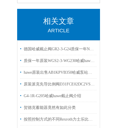
相关文章
ARTICLE
德国哈威截止阀GR2-3-G24质保一年NGR2-1R-N24现货
质保一年原装WGS2-3-WG230哈威hawe换向阀
hawe原装出售AB1KPVB350哈威泵站连接块
原装派克先导比例阀D31FCE02DC2VS7 PARKER派克现货
G4-1R-G205哈威hawe截止阀介绍
贺德克蓄能器竟然有如此分类
按照控制方式的不同Rexroth力士乐比例阀可以分为3大类别