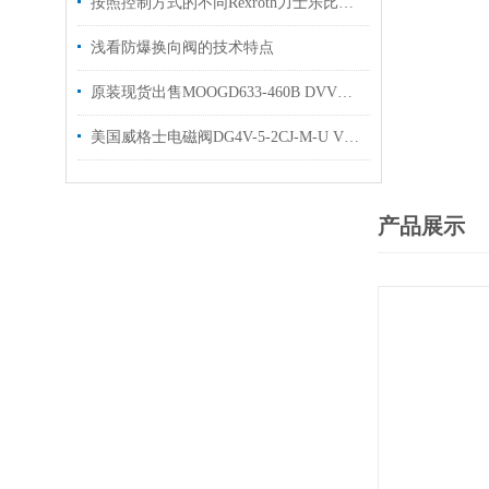
按照控制方式的不同Rexroth力士乐比例阀可以分为3大类别
浅看防爆换向阀的技术特点
原装现货出售MOOGD633-460B DVV穆格伺服阀
美国威格士电磁阀DG4V-5-2CJ-M-U VICKERS换向阀现货
产品展示