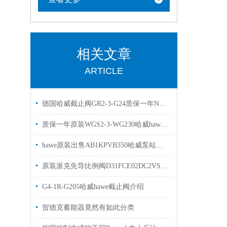
相关文章
ARTICLE
德国哈威截止阀GR2-3-G24质保一年NGR2-1R-N24现货
质保一年原装WGS2-3-WG230哈威hawe换向阀
hawe原装出售AB1KPVB350哈威泵站连接块
原装派克先导比例阀D31FCE02DC2VS7 PARKER派克现货
G4-1R-G205哈威hawe截止阀介绍
贺德克蓄能器竟然有如此分类